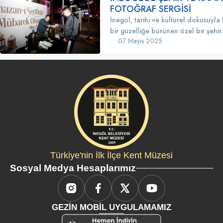
FOTOĞRAF SERGİSİ
İnegöl, tarihi ve kültürel dokusuyla
bir güzelliğe bürünen özel bir şeh
07 Mayıs 2025
ayı geldiğinde, bu atmosfer çok dah
dönüşüyor. Sokakları süsleyen ışıkl
kurulan iftar sofraları, camilerden 
ve insanların dayanışma içinde geçir
bambaşka bir ruh katıyor. “İnegöl’
Ramazan” Fotoğraf Sergisi, tam da
amaçlayan özel bir etkinlik olarak 
buluşuyor.Sergide, Ramazan ayının 
izler en özel karelerle sunuluyor. F
sanatçılarının objektifinden, teravi
coşkusunu, iftar anlarının samimiyet
Türkiye'nin İlk İlçe Kent Müzesi
vakitlerinin huzurunu hissetmek mü
Sosyal Medya Hesaplarımız
zamanda, geleneksel Ramazan etkinl
meydanlar, çocukların coşkulu hall
yaşanan dayanışma gibi pek çok de
kendine yer buluyor.Bu sergi, yalnı
GEZİN MOBİL UYGULAMAMIZ
sunmakla kalmıyor, aynı zamanda 