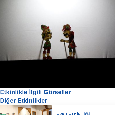
Etkinlikle İlgili Görseller
Diğer Etkinlikler
EBRU ETKİNLİĞİ