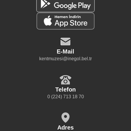
arasında bir köprü kuruyor. İnegöl’
Ramazanlarına dair nostaljik karel
Ramazanlarının modern ama bir o 
geleneksel izlerini bir araya getirere
özel bir deneyim yaşatıyor. Ramazan
ibadet dönemi değil, aynı zamanda 
beraberliği pekiştiren bir zaman di
sergide net bir şekilde hissedilecek.
E-Mail
kentmuzesi@inegol.bel.tr
Telefon
0 (224) 713 18 70
Adres