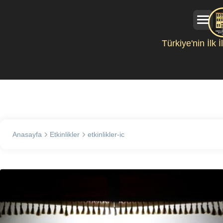
Türkiye'nin İlk 
Anasayfa
Etkinlikler
etkinlikler-ic