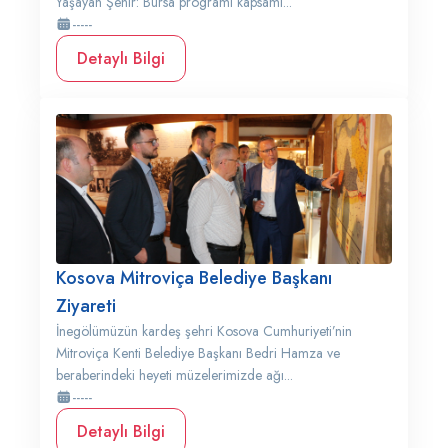
Yaşayan Şehir: Bursa programı kapsamı...
-----
Detaylı Bilgi
Kosova Mitroviça Belediye Başkanı
Ziyareti
İnegölümüzün kardeş şehri Kosova Cumhuriyeti’nin
Mitroviça Kenti Belediye Başkanı Bedri Hamza ve
beraberindeki heyeti müzelerimizde ağı...
-----
Detaylı Bilgi