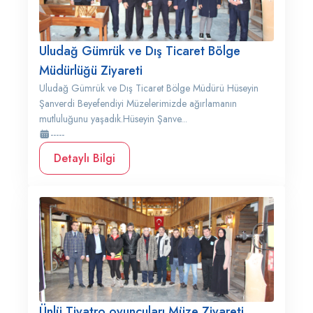
Uludağ Gümrük ve Dış Ticaret Bölge
Müdürlüğü Ziyareti
Uludağ Gümrük ve Dış Ticaret Bölge Müdürü Hüseyin
Şanverdi Beyefendiyi Müzelerimizde ağırlamanın
mutluluğunu yaşadık.Hüseyin Şanve...
-----
Detaylı Bilgi
Ünlü Tiyatro oyuncuları Müze Ziyareti