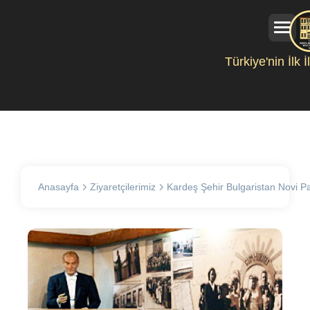
Türkiye'nin İlk 
Anasayfa
Ziyaretçilerimiz
Kardeş Şehir Bulgaristan Novi P