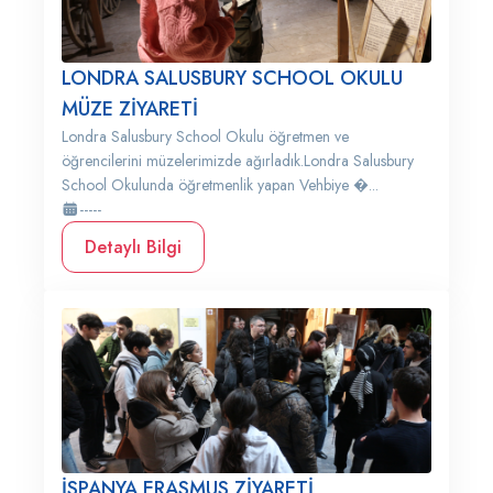
LONDRA SALUSBURY SCHOOL OKULU
MÜZE ZİYARETİ
Londra Salusbury School Okulu öğretmen ve
öğrencilerini müzelerimizde ağırladık.Londra Salusbury
School Okulunda öğretmenlik yapan Vehbiye �...
-----
Detaylı Bilgi
İSPANYA ERASMUS ZİYARETİ