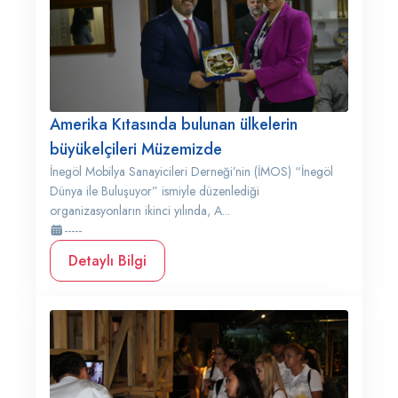
Amerika Kıtasında bulunan ülkelerin
büyükelçileri Müzemizde
İnegöl Mobilya Sanayicileri Derneği’nin (İMOS) “İnegöl
Dünya ile Buluşuyor” ismiyle düzenlediği
organizasyonların ikinci yılında, A...
-----
Detaylı Bilgi