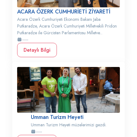
ACARA ÖZERK CUMHURİETİ ZİYARETİ
Acara Özerk Cumhuriyeti Ekonomi Bakanı Jaba
Putkaradze, Acara Özerk Cumhuriyeti Milletvekili Pridon
Putkaradze ile Gürcistan Parlamentosu Milletve...
-----
Detaylı Bilgi
Umman Turizm Heyeti
Umman Turizm Heyeti müzelerimizi gezdi.
-----