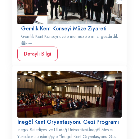
Gemlik Kent Konseyi Müze Ziyareti
Gemlik Kent Konseyi üyelerine müzelerimizi gezdirdik
-----
Detaylı Bilgi
İnegöl Kent Oryantasyonu Gezi Programı
İnegöl Belediyesi ve Uludağ Üniversitesi-İnegöl Meslek
Yüksekokulu işbirliğiyle "İnegöl Kent Oryantasyonu Gezi