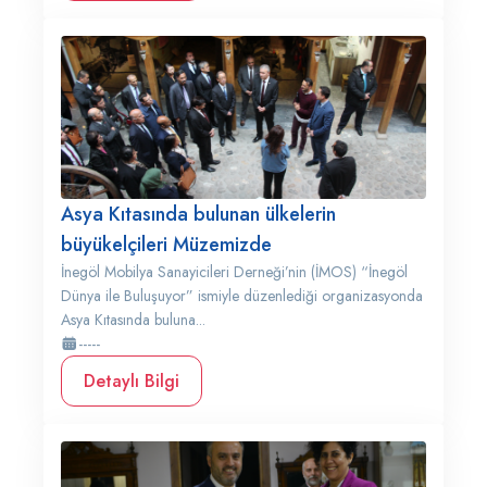
Asya Kıtasında bulunan ülkelerin
büyükelçileri Müzemizde
İnegöl Mobilya Sanayicileri Derneği’nin (İMOS) “İnegöl
Dünya ile Buluşuyor” ismiyle düzenlediği organizasyonda
Asya Kıtasında buluna...
-----
Detaylı Bilgi