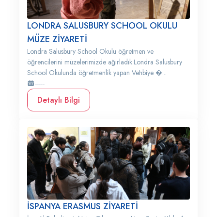
LONDRA SALUSBURY SCHOOL OKULU
MÜZE ZİYARETİ
Londra Salusbury School Okulu öğretmen ve
öğrencilerini müzelerimizde ağırladık.Londra Salusbury
School Okulunda öğretmenlik yapan Vehbiye �...
-----
Detaylı Bilgi
İSPANYA ERASMUS ZİYARETİ