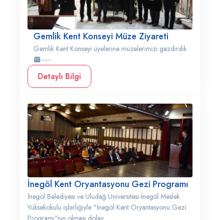
Gemlik Kent Konseyi Müze Ziyareti
Gemlik Kent Konseyi üyelerine müzelerimizi gezdirdik
-----
Detaylı Bilgi
İnegöl Kent Oryantasyonu Gezi Programı
İnegöl Belediyesi ve Uludağ Üniversitesi-İnegöl Meslek
Yüksekokulu işbirliğiyle "İnegöl Kent Oryantasyonu Gezi
Programı"nın olması dolay...