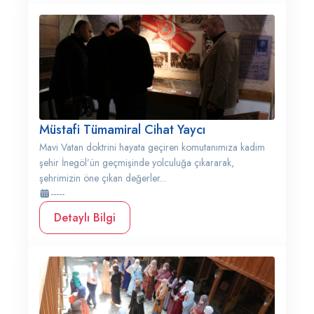
Müstafi Tümamiral Cihat Yaycı
Mavi Vatan doktrini hayata geçiren komutanımıza kadim
şehir İnegöl’ün geçmişinde yolculuğa çıkararak,
şehrimizin öne çıkan değerler...
-----
Detaylı Bilgi