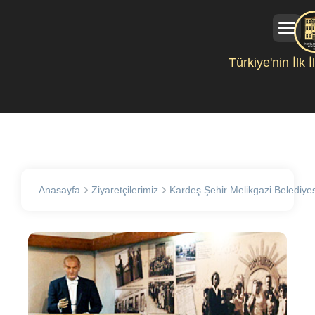
Türkiye'nin İlk 
Anasayfa
Ziyaretçilerimiz
Kardeş Şehir Melikgazi Belediyes