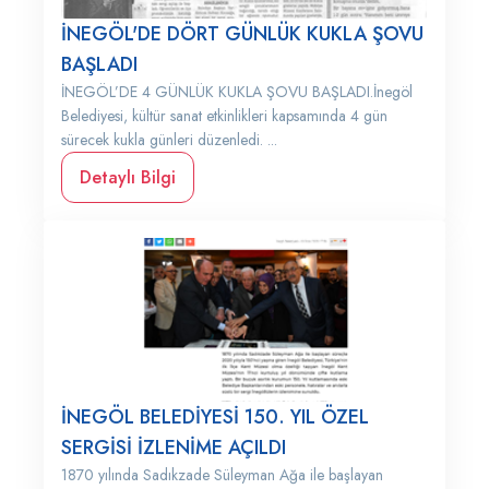
İNEGÖL'DE DÖRT GÜNLÜK KUKLA ŞOVU
BAŞLADI
İNEGÖL’DE 4 GÜNLÜK KUKLA ŞOVU BAŞLADI.İnegöl
Belediyesi, kültür sanat etkinlikleri kapsamında 4 gün
sürecek kukla günleri düzenledi. ...
Detaylı Bilgi
İNEGÖL BELEDİYESİ 150. YIL ÖZEL
SERGİSİ İZLENİME AÇILDI
1870 yılında Sadıkzade Süleyman Ağa ile başlayan