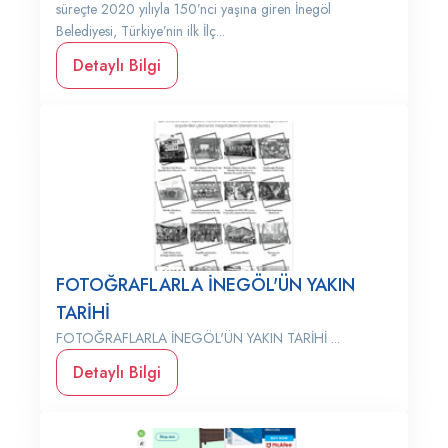
süreçte 2020 yılıyla 150’nci yaşına giren İnegöl
Belediyesi, Türkiye’nin ilk İlç...
Detaylı Bilgi
FOTOĞRAFLARLA İNEGÖL'ÜN YAKIN
TARİHİ
FOTOĞRAFLARLA İNEGÖL'ÜN YAKIN TARİHİ ...
Detaylı Bilgi