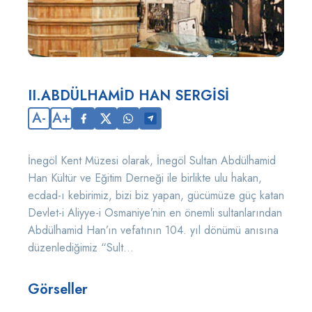
II.ABDÜLHAMİD HAN SERGİSİ
A-
A+
İnegöl Kent Müzesi olarak, İnegöl Sultan Abdülhamid
Han Kültür ve Eğitim Derneği ile birlikte ulu hakan,
ecdad-ı kebirimiz, bizi biz yapan, gücümüze güç katan
Devlet-i Aliyye-i Osmaniye’nin en önemli sultanlarından
Abdülhamid Han’ın vefatının 104. yıl dönümü anısına
düzenlediğimiz “Sult...
Görseller