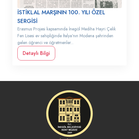
İSTİKLAL MARŞININ 100. YILI ÖZEL
SERGİSİ
Erasmus Projesi kapsamında İnegöl Mediha Hayri Çelik
Fen Lisesi ev sahipliğinde İtalya’nın Modena şehrinden
gelen öğrenci ve öğretmenler...
Detaylı Bilgi