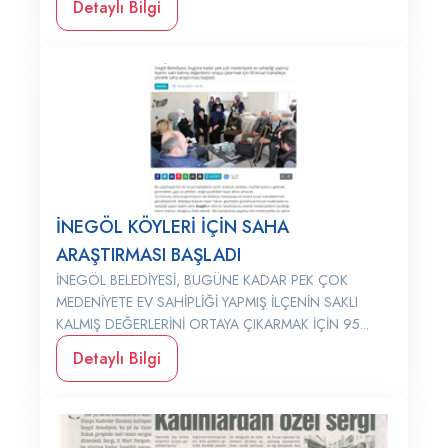
Detaylı Bilgi
İNEGÖL KÖYLERİ İÇİN SAHA
ARAŞTIRMASI BAŞLADI
İNEGÖL BELEDİYESİ, BUGÜNE KADAR PEK ÇOK
MEDENİYETE EV SAHİPLİĞİ YAPMIŞ İLÇENİN SAKLI
KALMIŞ DEĞERLERİNİ ORTAYA ÇIKARMAK İÇİN 95...
Detaylı Bilgi