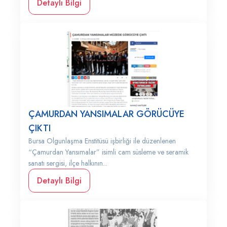
Detaylı Bilgi
ÇAMURDAN YANSIMALAR GÖRÜCÜYE
ÇIKTI
Bursa Olgunlaşma Enstitüsü işbirliği ile düzenlenen
“Çamurdan Yansımalar” isimli cam süsleme ve seramik
sanatı sergisi, ilçe halkının...
Detaylı Bilgi