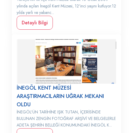
yılında açılan İnegöl Kent Müzesi, 12'inci yaşını kutluyor.12
yılda yerli ve yabanc...
Detaylı Bilgi
İNEGÖL KENT MÜZESİ
ARAŞTIRMACILARIN UĞRAK MEKANI
OLDU
İNEGÖL'ÜN TARİHİNE IŞIK TUTAN, İÇERİSİNDE
BULUNAN ZENGİN FOTOĞRAF ARŞİVİ VE BELGELERLE
ADETA ŞEHRİN BELLEĞİ KONUMUNDAKİ İNEGÖL K...