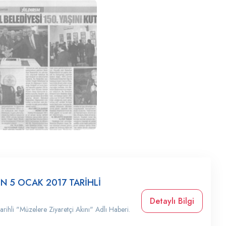
İN 5 OCAK 2017 TARİHLİ
Detaylı Bilgi
rihli "Müzelere Ziyaretçi Akını" Adlı Haberi.