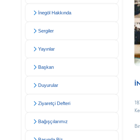
İnegöl Hakkında
Sergiler
Yayınlar
Başkan
İ
Duyurular
18
Ziyaretçi Defteri
Ke
Bağışçılarımız
Bi
Basında Biz