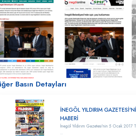
iğer Basın Detayları
İNEGÖL YILDIRIM GAZETESİ'N
HABERİ
İnegöl Yıldırım Gazetesi'nin 5 Ocak 2017 Ta
...