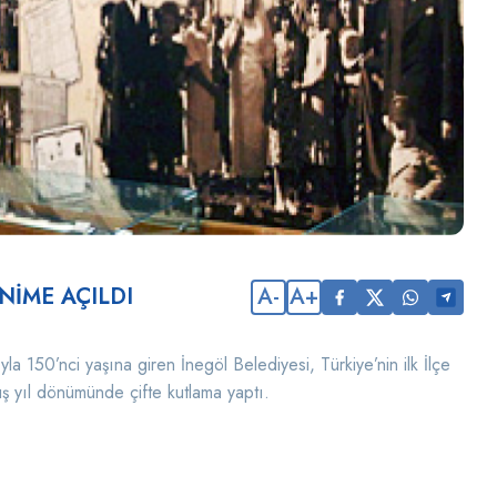
ENİME AÇILDI
A-
A+
 150’nci yaşına giren İnegöl Belediyesi, Türkiye’nin ilk İlçe
uş yıl dönümünde çifte kutlama yaptı.