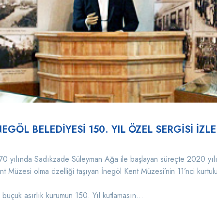
NEGÖL BELEDİYESİ 150. YIL ÖZEL SERGİSİ İZL
70 yılında Sadıkzade Süleyman Ağa ile başlayan süreçte 2020 yılıyla
nt Müzesi olma özelliği taşıyan İnegöl Kent Müzesi’nin 11’nci kurtul
r buçuk asırlık kurumun 150. Yıl kutlamasın...