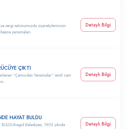
Detaylı Bilgi
 sergi salonumuzda ziyaretçilerimizin
asına yansımaları...
ÜCÜYE ÇIKTI
Detaylı Bilgi
üzenlenen “Çamurdan Yansımalar” isimli cam
n...
İNDE HAYAT BULDU
Detaylı Bilgi
ULDUİnegöl Belediyesi, 1903 yılında