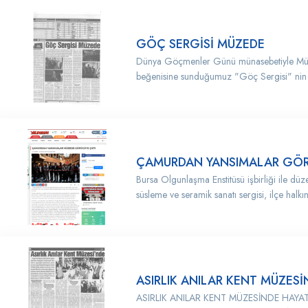
GÖÇ SERGİSİ MÜZEDE
Dünya Göçmenler Günü münasebetiyle Müze
beğenisine sunduğumuz "Göç Sergisi" nin b
ÇAMURDAN YANSIMALAR GÖR
Bursa Olgunlaşma Enstitüsü işbirliği ile d
süsleme ve seramik sanatı sergisi, ilçe halkını
ASIRLIK ANILAR KENT MÜZES
ASIRLIK ANILAR KENT MÜZESİNDE HAYAT B