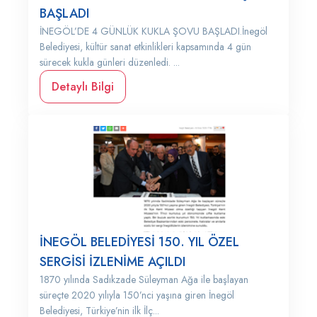
BAŞLADI
İNEGÖL’DE 4 GÜNLÜK KUKLA ŞOVU BAŞLADI.İnegöl
Belediyesi, kültür sanat etkinlikleri kapsamında 4 gün
sürecek kukla günleri düzenledi. ...
Detaylı Bilgi
İNEGÖL BELEDİYESİ 150. YIL ÖZEL
SERGİSİ İZLENİME AÇILDI
1870 yılında Sadıkzade Süleyman Ağa ile başlayan
süreçte 2020 yılıyla 150’nci yaşına giren İnegöl
Belediyesi, Türkiye’nin ilk İlç...