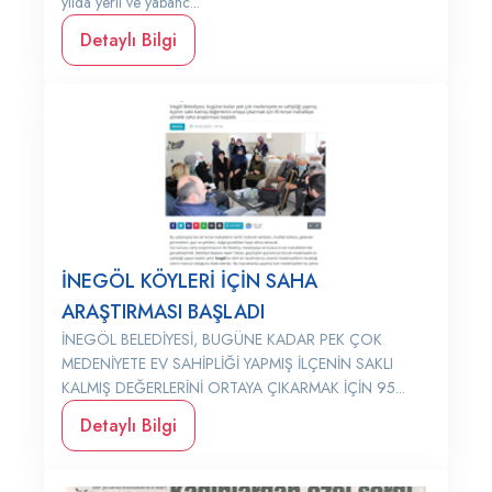
yılda yerli ve yabanc...
Detaylı Bilgi
İNEGÖL KÖYLERİ İÇİN SAHA
ARAŞTIRMASI BAŞLADI
İNEGÖL BELEDİYESİ, BUGÜNE KADAR PEK ÇOK
MEDENİYETE EV SAHİPLİĞİ YAPMIŞ İLÇENİN SAKLI
KALMIŞ DEĞERLERİNİ ORTAYA ÇIKARMAK İÇİN 95...
Detaylı Bilgi