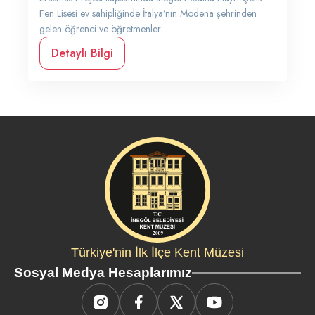
Fen Lisesi ev sahipliğinde İtalya’nın Modena şehrinden
gelen öğrenci ve öğretmenler...
Detaylı Bilgi
Türkiye'nin İlk İlçe Kent Müzesi
Sosyal Medya Hesaplarımız