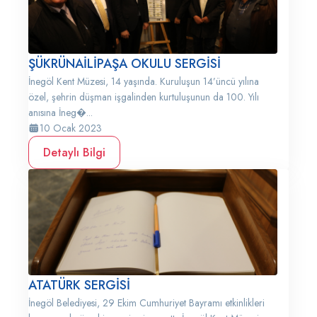
ŞÜKRÜNAİLİPAŞA OKULU SERGİSİ
İnegöl Kent Müzesi, 14 yaşında. Kuruluşun 14’üncü yılına
özel, şehrin düşman işgalinden kurtuluşunun da 100. Yılı
anısına İneg�...
10 Ocak 2023
Detaylı Bilgi
ATATÜRK SERGİSİ
İnegöl Belediyesi, 29 Ekim Cumhuriyet Bayramı etkinlikleri