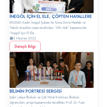
İNEGÖL İÇİN EL ELE, ÇÖPTEN HAYALLERE
MÜSİAD Kadın İnegöl Şubesi ile Yunus Emre Mesleki ve
Teknik Anadolu Lisesi tarafından “Sıfır Atık” kapsamında
“İnegöl İçin El Ele...
3 Haziran 2022
Detaylı Bilgi
BİLİMİN PORTRESİ SERGİSİ
Şakir Lakşe İlkokulu ve Çitli Nihat Korkmaz İlkokulu
öğrencileri, proje kapsamında tanıdıkları Prof. Dr. Fuat