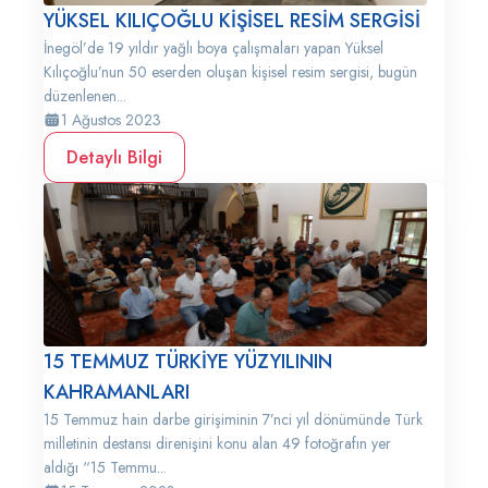
YÜKSEL KILIÇOĞLU KİŞİSEL RESİM SERGİSİ
İnegöl’de 19 yıldır yağlı boya çalışmaları yapan Yüksel
Kılıçoğlu’nun 50 eserden oluşan kişisel resim sergisi, bugün
düzenlenen...
1 Ağustos 2023
Detaylı Bilgi
15 TEMMUZ TÜRKİYE YÜZYILININ
KAHRAMANLARI
15 Temmuz hain darbe girişiminin 7’nci yıl dönümünde Türk
milletinin destansı direnişini konu alan 49 fotoğrafın yer
aldığı “15 Temmu...