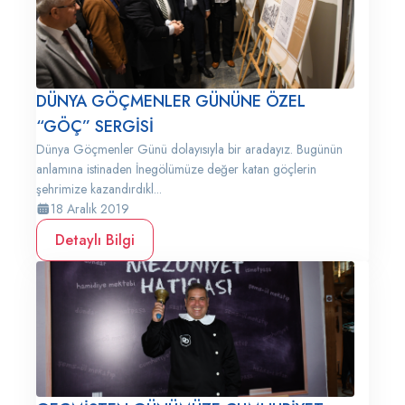
DÜNYA GÖÇMENLER GÜNÜNE ÖZEL
“GÖÇ” SERGİSİ
Dünya Göçmenler Günü dolayısıyla bir aradayız. Bugünün
anlamına istinaden İnegölümüze değer katan göçlerin
şehrimize kazandırdıkl...
18 Aralık 2019
Detaylı Bilgi