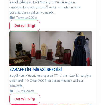
İnegöl Belediyesi Kent Müzesi, 183’üncü sergisini
sanatseverlerle buluşturdu. Özel bir firmada güvenlik
görevlisi olarak çalışan ve ayn�...
6 Temmuz 2026
Detaylı Bilgi
ZARAFETİN MİRASI SERGİSİ
İnegöl Kent Müzesi, kuruluşunun 17’nci yılını özel bir sergiyle
taçlandırdı. 10 Ocak 2009’da açılan müzenin açılış yıl
dönüm�...
10 Ocak 2026
Detaylı Bilgi