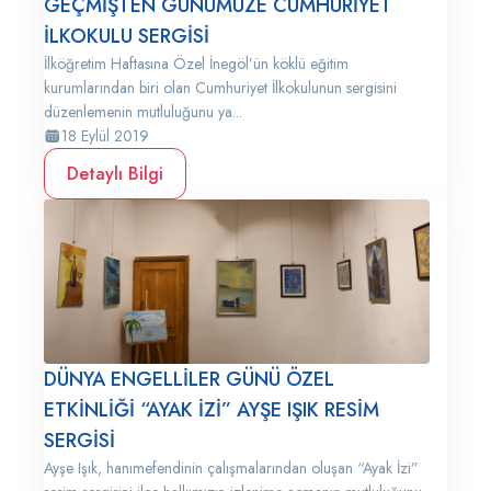
GEÇMİŞTEN GÜNÜMÜZE CUMHURİYET
İLKOKULU SERGİSİ
İlköğretim Haftasına Özel İnegöl’ün köklü eğitim
kurumlarından biri olan Cumhuriyet İlkokulunun sergisini
düzenlemenin mutluluğunu ya...
18 Eylül 2019
Detaylı Bilgi
DÜNYA ENGELLİLER GÜNÜ ÖZEL
ETKİNLİĞİ “AYAK İZİ” AYŞE IŞIK RESİM
SERGİSİ
Ayşe Işık, hanımefendinin çalışmalarından oluşan “Ayak İzi”