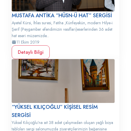
MUSTAFA ANTİKA “HÜSN-Ü HAT” SERGİSİ
Ayetel Kürsi, İhlas suresi, Fatiha ,Künfeyekün, modern Hilye-i
Şerif (Peygamber efendimizin vasıfları)eserlerinden 36 adet
hat eseri müzemizde...
11 Ekim 2019
Detaylı Bilgi
“YÜKSEL KILIÇOĞLU” KİŞİSEL RESİM
SERGİSİ
Yüksel Kılıçoğlu’na ait 38 adet çalışmadan oluşan yağlı boya
tabloları sergi salonumuzda ziyaretçilerimizin beğenisine