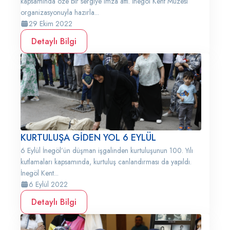
kapsamında öze bir sergiye imza attı. İnegöl Kent Müzesi
organizasyonuyla hazırla...
29 Ekim 2022
Detaylı Bilgi
KURTULUŞA GİDEN YOL 6 EYLÜL
6 Eylül İnegöl’ün düşman işgalinden kurtuluşunun 100. Yılı
kutlamaları kapsamında, kurtuluş canlandırması da yapıldı.
İnegöl Kent...
6 Eylül 2022
Detaylı Bilgi