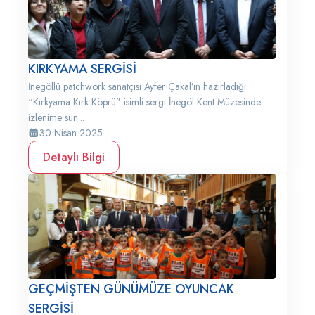
KIRKYAMA SERGİSİ
İnegöllü patchwork sanatçısı Ayfer Çakal’ın hazırladığı
“Kırkyama Kırk Köprü” isimli sergi İnegöl Kent Müzesinde
izlenime sun...
30 Nisan 2025
Detaylı Bilgi
GEÇMİŞTEN GÜNÜMÜZE OYUNCAK
SERGİSİ