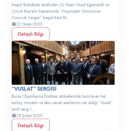
İnegöl Belediyesi tarafından 23 Nisan Ulusal Egemenlik ve
Çocuk Bayramı kapsamında “Geçmişten Günümüze
Oyuncak Sergisi” İnegöl Kent M...
22 Nisan 2025
Detaylı Bilgi
“VUSLAT” SERGİSİ
Bursa Olgunlaşma Enstitüsü atölyelerinde hazırlanan hat,
tezhip, minyatür ve ebru sanatı eserlerinin yer aldığı “Vuslat”
isimli sergi İ...
28 Şubat 2025
Detaylı Bilgi