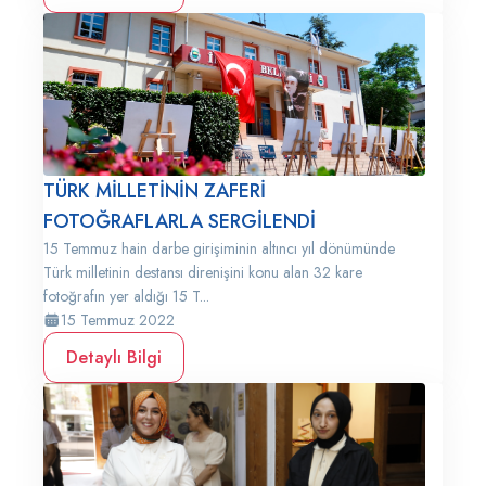
TÜRK MİLLETİNİN ZAFERİ
FOTOĞRAFLARLA SERGİLENDİ
15 Temmuz hain darbe girişiminin altıncı yıl dönümünde
Türk milletinin destansı direnişini konu alan 32 kare
fotoğrafın yer aldığı 15 T...
15 Temmuz 2022
Detaylı Bilgi