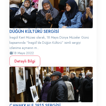
DÜĞÜN KÜLTÜRÜ SERGİSİ
İnegöl Kent Müzesi olarak, 18 Mayıs Dünya Müzeler Günü
kapsamında “İnegöl’de Düğün Kültürü” isimli sergiyi
izlenime açmanın m...
18 Mayıs 2022
Detaylı Bilgi
ÇANAKKALE 1915 SERGİSİ