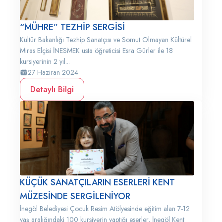
“MÜHRE” TEZHİP SERGİSİ
Kültür Bakanlığı Tezhip Sanatçısı ve Somut Olmayan Kültürel
Miras Elçisi İNESMEK usta öğreticisi Esra Gürler ile 18
kursiyerinin 2 yıl...
27 Haziran 2024
Detaylı Bilgi
KÜÇÜK SANATÇILARIN ESERLERİ KENT
MÜZESİNDE SERGİLENİYOR
İnegöl Belediyesi Çocuk Resim Atölyesinde eğitim alan 7-12
yaş aralığındaki 100 kursiyerin yaptığı eserler, İnegöl Kent