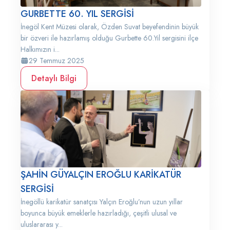
GURBETTE 60. YIL SERGİSİ
İnegöl Kent Müzesi olarak, Özden Suvat beyefendinin büyük
bir özveri ile hazırlamış olduğu Gurbette 60.Yıl sergisini ilçe
Halkımızın i...
29 Temmuz 2025
Detaylı Bilgi
ŞAHİN GÜYALÇIN EROĞLU KARİKATÜR
SERGİSİ
İnegöllü karikatür sanatçısı Yalçın Eroğlu’nun uzun yıllar
boyunca büyük emeklerle hazırladığı, çeşitli ulusal ve
uluslararası y...