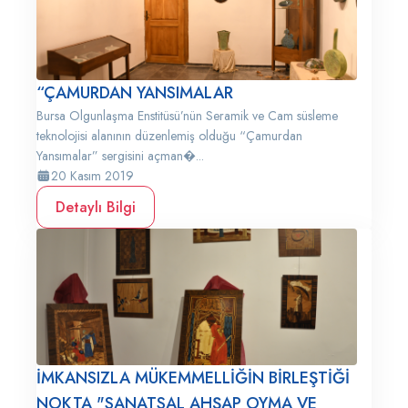
“ÇAMURDAN YANSIMALAR
Bursa Olgunlaşma Enstitüsü’nün Seramik ve Cam süsleme
teknolojisi alanının düzenlemiş olduğu “Çamurdan
Yansımalar” sergisini açman�...
20 Kasım 2019
Detaylı Bilgi
İMKANSIZLA MÜKEMMELLİĞİN BİRLEŞTİĞİ
NOKTA "SANATSAL AHŞAP OYMA VE