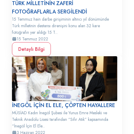
TÜRK MİLLETİNİN ZAFERİ
FOTOĞRAFLARLA SERGİLENDİ
15 Temmuz hain darbe girişiminin altıncı yıl dönümünde
Türk milletinin destansı direnişini konu alan 32 kare
fotoğrafın yer aldığı 15 T...
15 Temmuz 2022
Detaylı Bilgi
İNEGÖL İÇİN EL ELE, ÇÖPTEN HAYALLERE
MÜSİAD Kadın İnegöl Şubesi ile Yunus Emre Mesleki ve
Teknik Anadolu Lisesi tarafından “Sıfır Atık” kapsamında
“İnegöl İçin El Ele...
3 Haziran 2022