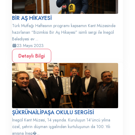
BİR AŞ HİKAYESİ
Türk Mutfağı Haftasının programı kapsamın Kent Müzesinde
hazırlanan “Bizimkisi Bir Aş Hikayesi” isimli sergi ile İnegöl
Belediyesi ev ...
23 Mayıs 2023
Detaylı Bilgi
ŞÜKRÜNAİLİPAŞA OKULU SERGİSİ
İnegöl Kent Müzesi, 14 yaşında. Kuruluşun 14’üncü yılına
özel, şehrin düşman işgalinden kurtuluşunun da 100. Yılı
anısına İneg�...