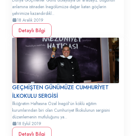
Dünya Göçmenler Günü dolayısıyla bir aradayız. Bugünün
anlamına istinaden İnegölümüze değer katan göçlerin
şehrimize kazandırdıkl...
18 Aralık 2019
Detaylı Bilgi
GEÇMİŞTEN GÜNÜMÜZE CUMHURİYET
İLKOKULU SERGİSİ
İlköğretim Haftasına Özel İnegöl’ün köklü eğitim
kurumlarından biri olan Cumhuriyet İlkokulunun sergisini
düzenlemenin mutluluğunu ya...
18 Eylül 2019
Detaylı Bilgi