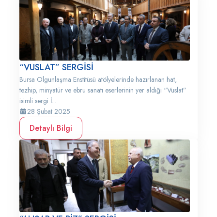
“VUSLAT” SERGİSİ
Bursa Olgunlaşma Enstitüsü atölyelerinde hazırlanan hat,
tezhip, minyatür ve ebru sanatı eserlerinin yer aldığı “Vuslat”
isimli sergi İ...
28 Şubat 2025
Detaylı Bilgi