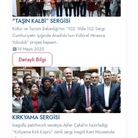
"TAŞIN KALBİ” SERGİSİ
Kültür ve Turizm Bakanlığı'nın “102. Yılda 102 Sergi:
Cumhuriyetin Işığında Anadolu’nun Kültürel Mirasına
Yolculuk” projesi kapsam...
18 Mayıs 2025
Detaylı Bilgi
KIRKYAMA SERGİSİ
İnegöllü patchwork sanatçısı Ayfer Çakal’ın hazırladığı
“Kırkyama Kırk Köprü” isimli sergi İnegöl Kent Müzesinde