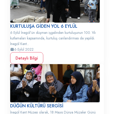
KURTULUŞA GİDEN YOL 6 EYLÜL
6 Eylül İnegöl’ün düşman işgalinden kurtuluşunun 100. Yılı
kutlamaları kapsamında, kurtuluş canlandırması da yapıldı.
İnegöl Kent...
6 Eylül 2022
Detaylı Bilgi
DÜĞÜN KÜLTÜRÜ SERGİSİ
İnegöl Kent Müzesi olarak, 18 Mayıs Dünya Müzeler Günü