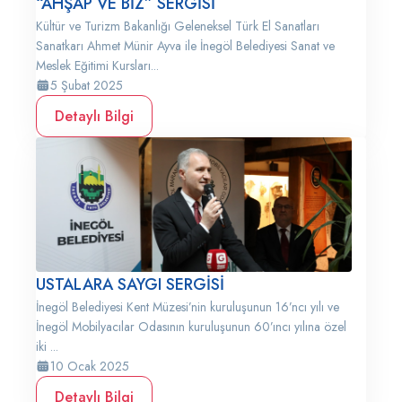
“AHŞAP VE BİZ” SERGİSİ
Kültür ve Turizm Bakanlığı Geleneksel Türk El Sanatları
Sanatkarı Ahmet Münir Ayva ile İnegöl Belediyesi Sanat ve
Meslek Eğitimi Kursları...
5 Şubat 2025
Detaylı Bilgi
USTALARA SAYGI SERGİSİ
İnegöl Belediyesi Kent Müzesi’nin kuruluşunun 16’ncı yılı ve
İnegöl Mobilyacılar Odasının kuruluşunun 60’ıncı yılına özel
iki ...
10 Ocak 2025
Detaylı Bilgi