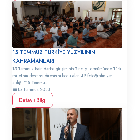
15 TEMMUZ TÜRKİYE YÜZYILININ
KAHRAMANLARI
15 Temmuz hain darbe girişiminin 7’nci yıl dönümünde Türk
milletinin destansı direnişini konu alan 49 fotoğrafın yer
aldığı “15 Temmu...
15 Temmuz 2023
Detaylı Bilgi