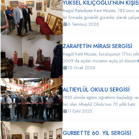
YÜKSEL KILIÇOĞLU’NUN KİŞİS
İnegöl Belediyesi Kent Müzesi, 183’üncü se
bir firmada güvenlik görevlisi olarak çalış
6 Temmuz 2026
ZARAFETİN MİRASI SERGİSİ
İnegöl Kent Müzesi, kuruluşunun 17’nci yılı
2009’da açılan müzenin açılış yıl dönüm�
10 Ocak 2026
ALTIEYLÜL OKULU SERGİSİ
1955 yılında eğitim öğretimin başladığı ve
biri olan Altıeylül Okulu’nun 70 yıllık hatır...
11 Eylül 2025
GURBETTE 60. YIL SERGİSİ