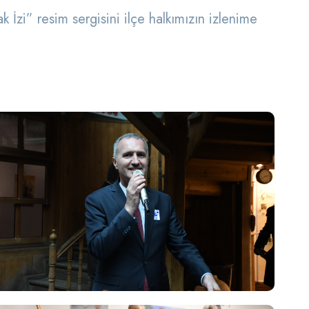
 İzi” resim sergisini ilçe halkımızın izlenime