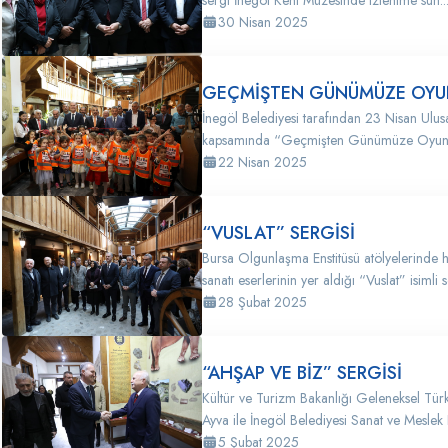
sergi İnegöl Kent Müzesinde izlenime sun..
30 Nisan 2025
GEÇMİŞTEN GÜNÜMÜZE OYUN
İnegöl Belediyesi tarafından 23 Nisan Ulu
kapsamında “Geçmişten Günümüze Oyuncak
22 Nisan 2025
“VUSLAT” SERGİSİ
Bursa Olgunlaşma Enstitüsü atölyelerinde h
sanatı eserlerinin yer aldığı “Vuslat” isimli se
28 Şubat 2025
“AHŞAP VE BİZ” SERGİSİ
Kültür ve Turizm Bakanlığı Geleneksel Türk
Ayva ile İnegöl Belediyesi Sanat ve Meslek E
5 Şubat 2025