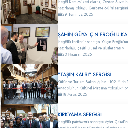
İnegöl Kent Müzesi olarak, Özden Suvat be
hazırlamış olduğu Gurbette 60.Yıl sergisini 
29 Temmuz 2025
ŞAHİN GÜYALÇIN EROĞLU KAR
İnegöllü karikatür sanatçısı Yalçın Eroğlu’
hazırladığı, çeşitli ulusal ve uluslararası y...
20 Haziran 2025
"TAŞIN KALBİ” SERGİSİ
Kültür ve Turizm Bakanlığı'nın “102. Yılda
Anadolu’nun Kültürel Mirasına Yolculuk” pr
18 Mayıs 2025
KIRKYAMA SERGİSİ
İnegöllü patchwork sanatçısı Ayfer Çakal’ın