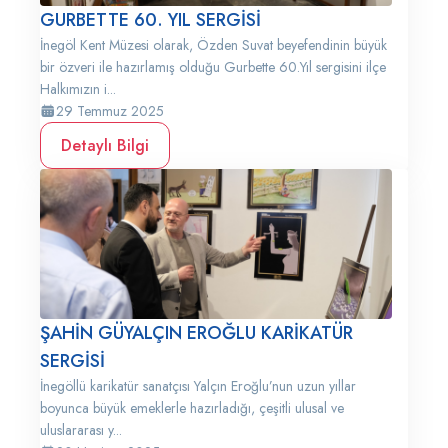
GURBETTE 60. YIL SERGİSİ
İnegöl Kent Müzesi olarak, Özden Suvat beyefendinin büyük
bir özveri ile hazırlamış olduğu Gurbette 60.Yıl sergisini ilçe
Halkımızın i...
29 Temmuz 2025
Detaylı Bilgi
ŞAHİN GÜYALÇIN EROĞLU KARİKATÜR
SERGİSİ
İnegöllü karikatür sanatçısı Yalçın Eroğlu’nun uzun yıllar
boyunca büyük emeklerle hazırladığı, çeşitli ulusal ve
uluslararası y...