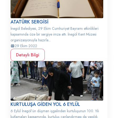
ATATÜRK SERGİSİ
İnegöl Belediyesi, 29 Ekim Cumhuriyet Bayramı etkinlikleri
kapsamında öze bir sergiye imza attı. İnegöl Kent Müzesi
organizasyonuyla hazırla...
29 Ekim 2022
Detaylı Bilgi
KURTULUŞA GİDEN YOL 6 EYLÜL
6 Eylül İnegöl’ün düşman işgalinden kurtuluşunun 100. Yılı
kutlamaları kapsamında, kurtuluş canlandırması da yapıldı.