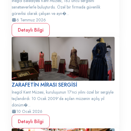
İnegöl Belediyesi Kent Müzesi, 183’üncü sergisini
sanatseverlerle buluşturdu. Özel bir firmada güvenlik
görevlisi olarak çalışan ve ayn�...
6 Temmuz 2026
Detaylı Bilgi
ZARAFETİN MİRASI SERGİSİ
İnegöl Kent Müzesi, kuruluşunun 17’nci yılını özel bir sergiyle
taçlandırdı. 10 Ocak 2009’da açılan müzenin açılış yıl
dönüm�...
10 Ocak 2026
Detaylı Bilgi