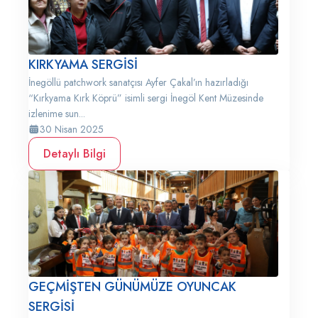
KIRKYAMA SERGİSİ
İnegöllü patchwork sanatçısı Ayfer Çakal’ın hazırladığı
“Kırkyama Kırk Köprü” isimli sergi İnegöl Kent Müzesinde
izlenime sun...
30 Nisan 2025
Detaylı Bilgi
GEÇMİŞTEN GÜNÜMÜZE OYUNCAK
SERGİSİ