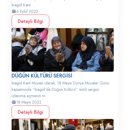
İnegöl Kent...
6 Eylül 2022
Detaylı Bilgi
DÜĞÜN KÜLTÜRÜ SERGİSİ
İnegöl Kent Müzesi olarak, 18 Mayıs Dünya Müzeler Günü
kapsamında “İnegöl’de Düğün Kültürü” isimli sergiyi
izlenime açmanın m...
18 Mayıs 2022
Detaylı Bilgi