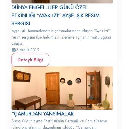
DÜNYA ENGELLİLER GÜNÜ ÖZEL
ETKİNLİĞİ “AYAK İZİ” AYŞE IŞIK RESİM
SERGİSİ
Ayşe Işık, hanımefendinin çalışmalarından oluşan “Ayak İzi”
resim sergisini ilçe halkımızın izlenime açmanın mutluluğunu
yaşıyo...
3 Aralık 2019
Detaylı Bilgi
“ÇAMURDAN YANSIMALAR
Bursa Olgunlaşma Enstitüsü’nün Seramik ve Cam süsleme
teknolojisi alanının düzenlemiş olduğu “Çamurdan