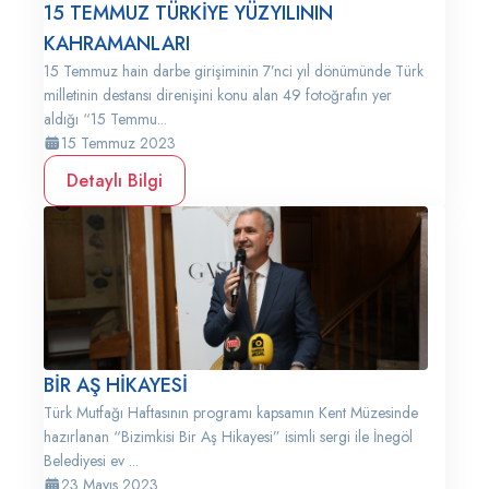
15 TEMMUZ TÜRKİYE YÜZYILININ
KAHRAMANLARI
15 Temmuz hain darbe girişiminin 7’nci yıl dönümünde Türk
milletinin destansı direnişini konu alan 49 fotoğrafın yer
aldığı “15 Temmu...
15 Temmuz 2023
Detaylı Bilgi
BİR AŞ HİKAYESİ
Türk Mutfağı Haftasının programı kapsamın Kent Müzesinde
hazırlanan “Bizimkisi Bir Aş Hikayesi” isimli sergi ile İnegöl
Belediyesi ev ...
23 Mayıs 2023