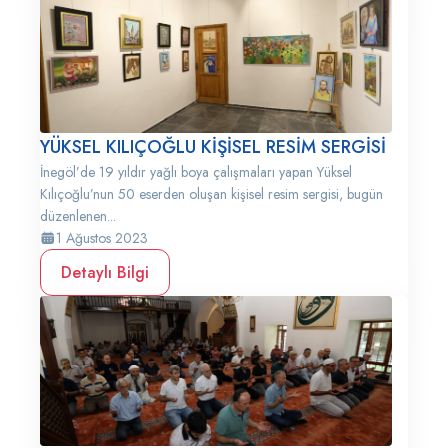
YÜKSEL KILIÇOĞLU KİŞİSEL RESİM SERGİSİ
İnegöl’de 19 yıldır yağlı boya çalışmaları yapan Yüksel
Kılıçoğlu’nun 50 eserden oluşan kişisel resim sergisi, bugün
düzenlenen...
1 Ağustos 2023
Detaylı Bilgi