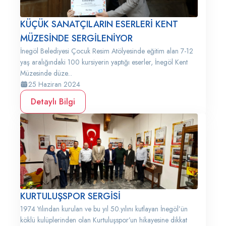
KÜÇÜK SANATÇILARIN ESERLERİ KENT
MÜZESİNDE SERGİLENİYOR
İnegöl Belediyesi Çocuk Resim Atölyesinde eğitim alan 7-12
yaş aralığındaki 100 kursiyerin yaptığı eserler, İnegöl Kent
Müzesinde düze...
25 Haziran 2024
Detaylı Bilgi
KURTULUŞSPOR SERGİSİ
1974 Yılından kurulan ve bu yıl 50.yılını kutlayan İnegöl’ün
köklü kulüplerinden olan Kurtuluşspor’un hikayesine dikkat