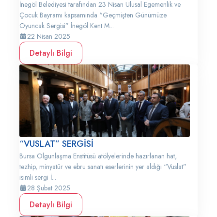
İnegöl Belediyesi tarafından 23 Nisan Ulusal Egemenlik ve
Çocuk Bayramı kapsamında “Geçmişten Günümüze
Oyuncak Sergisi” İnegöl Kent M...
22 Nisan 2025
Detaylı Bilgi
“VUSLAT” SERGİSİ
Bursa Olgunlaşma Enstitüsü atölyelerinde hazırlanan hat,
tezhip, minyatür ve ebru sanatı eserlerinin yer aldığı “Vuslat”
isimli sergi İ...
28 Şubat 2025
Detaylı Bilgi