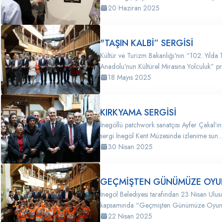
20 Haziran 2025
"TAŞIN KALBİ” SERGİSİ
Kültür ve Turizm Bakanlığı'nın “102. Yılda
Anadolu’nun Kültürel Mirasına Yolculuk” pr
18 Mayıs 2025
KIRKYAMA SERGİSİ
İnegöllü patchwork sanatçısı Ayfer Çakal’ın
sergi İnegöl Kent Müzesinde izlenime sun..
30 Nisan 2025
GEÇMİŞTEN GÜNÜMÜZE OYUN
İnegöl Belediyesi tarafından 23 Nisan Ulu
kapsamında “Geçmişten Günümüze Oyuncak
22 Nisan 2025