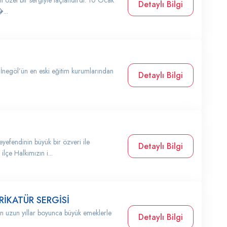
nı özel bir sergiyle taçlandırdı. 10 Ocak
Detaylı Bilgi
...
 İnegöl’ün en eski eğitim kurumlarından
Detaylı Bilgi
yefendinin büyük bir özveri ile
Detaylı Bilgi
ilçe Halkımızın i...
İKATÜR SERGİSİ
nun uzun yıllar boyunca büyük emeklerle
Detaylı Bilgi