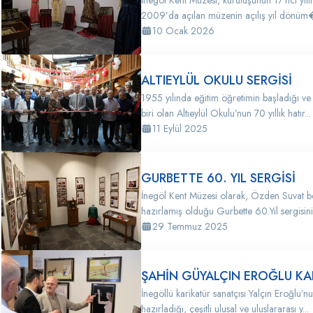
İnegöl Kent Müzesi, kuruluşunun 17’nci yılı
2009’da açılan müzenin açılış yıl dönüm�
10 Ocak 2026
ALTIEYLÜL OKULU SERGİSİ
1955 yılında eğitim öğretimin başladığı ve
biri olan Altıeylül Okulu’nun 70 yıllık hatır...
11 Eylül 2025
GURBETTE 60. YIL SERGİSİ
İnegöl Kent Müzesi olarak, Özden Suvat be
hazırlamış olduğu Gurbette 60.Yıl sergisini 
29 Temmuz 2025
ŞAHİN GÜYALÇIN EROĞLU KAR
İnegöllü karikatür sanatçısı Yalçın Eroğlu’
hazırladığı, çeşitli ulusal ve uluslararası y...