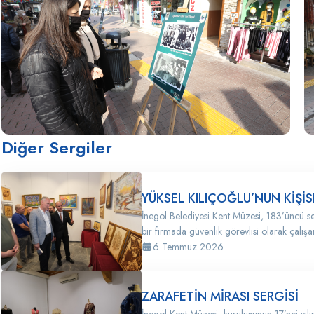
Diğer Sergiler
YÜKSEL KILIÇOĞLU’NUN KİŞİS
İnegöl Belediyesi Kent Müzesi, 183’üncü se
bir firmada güvenlik görevlisi olarak çalış
6 Temmuz 2026
ZARAFETİN MİRASI SERGİSİ