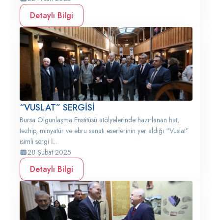
Detaylı Bilgi
“VUSLAT” SERGİSİ
Bursa Olgunlaşma Enstitüsü atölyelerinde hazırlanan hat,
tezhip, minyatür ve ebru sanatı eserlerinin yer aldığı “Vuslat”
isimli sergi İ...
28 Şubat 2025
Detaylı Bilgi