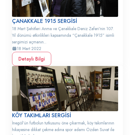
ÇANAKKALE 1915 SERGİSİ
18 Mart Şehitleri Anma ve Çanakkale Deniz Zaferi’nin 107.
Yıl dönümü etkinlikleri kapsamında “Çanakkale 1915” isimli
sergimizi açmanın...
18 Mart 2022
Detaylı Bilgi
KÖY TAKIMLARI SERGİSİ
İnegöl’ün futbolun tutkusunu öne çıkarmak, köy takımlarının
hikayesine dikkat çekme adına spor adamı Özden Suvat ile