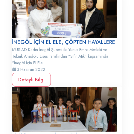
İNEGÖL İÇİN EL ELE, ÇÖPTEN HAYALLERE
MÜSİAD Kadın İnegöl Şubesi ile Yunus Emre Mesleki ve
Teknik Anadolu Lisesi tarafından “Sıfır Atık” kapsamında
“İnegöl İçin El Ele...
3 Haziran 2022
Detaylı Bilgi