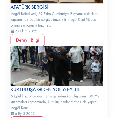
ATATÜRK SERGİSİ
İnegöl Belediyesi, 29 Ekim Cumhuriyet Bayramı etkinlikleri
kapsamında öze bir sergiye imza attı. İnegöl Kent Müzesi
organizasyonuyla hazırla...
29 Ekim 2022
Detaylı Bilgi
KURTULUŞA GİDEN YOL 6 EYLÜL
6 Eylül İnegöl’ün düşman işgalinden kurtuluşunun 100. Yılı
kutlamaları kapsamında, kurtuluş canlandırması da yapıldı.
İnegöl Kent...
6 Eylül 2022