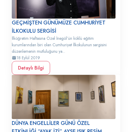
GEÇMİŞTEN GÜNÜMÜZE CUMHURİYET
İLKOKULU SERGİSİ
İlköğretim Haftasına Özel İnegöl’ün köklü eğitim
kurumlarından biri olan Cumhuriyet İlkokulunun sergisini
düzenlemenin mutluluğunu ya...
18 Eylül 2019
Detaylı Bilgi
DÜNYA ENGELLİLER GÜNÜ ÖZEL
ETKİNLİĞİ “AYAK İZİ” AYŞE IŞIK RESİM