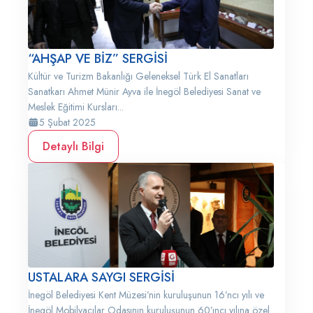
“AHŞAP VE BİZ” SERGİSİ
Kültür ve Turizm Bakanlığı Geleneksel Türk El Sanatları
Sanatkarı Ahmet Münir Ayva ile İnegöl Belediyesi Sanat ve
Meslek Eğitimi Kursları...
5 Şubat 2025
Detaylı Bilgi
USTALARA SAYGI SERGİSİ
İnegöl Belediyesi Kent Müzesi’nin kuruluşunun 16’ncı yılı ve
İnegöl Mobilyacılar Odasının kuruluşunun 60’ıncı yılına özel