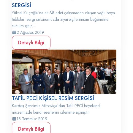
SERGİSİ
Yüksel Kılıçoğlu’na ait 38 adet çalışmadan oluşan yağlı boya
tabloları sergi salonumuzda ziyaretçilerimizin beğenisine
sunulmuştur...
2 Ağustos 2019
Detaylı Bilgi
TAFİL PECİ KİŞİSEL RESİM SERGİSİ
Kardeş Şehrimiz Mitroviça’dan Tafil PECİ beyefendi
müzemizde kendi eserlerini izlenime açmıştır
18 Temmuz 2019
Detaylı Bilgi