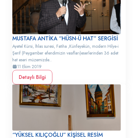
MUSTAFA ANTİKA “HÜSN-Ü HAT” SERGİSİ
Ayetel Kürsi, İhlas suresi, Fatiha ,Künfeyekün, modern Hilye-i
Şerif (Peygamber efendimizin vasıfları)eserlerinden 36 adet
hat eseri müzemizde...
11 Ekim 2019
Detaylı Bilgi
“YÜKSEL KILIÇOĞLU” KİŞİSEL RESİM