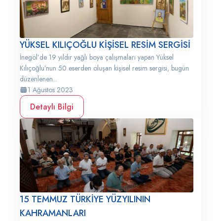
YÜKSEL KILIÇOĞLU KİŞİSEL RESİM SERGİSİ
İnegöl’de 19 yıldır yağlı boya çalışmaları yapan Yüksel
Kılıçoğlu’nun 50 eserden oluşan kişisel resim sergisi, bugün
düzenlenen...
1 Ağustos 2023
Detaylı Bilgi
15 TEMMUZ TÜRKİYE YÜZYILININ
KAHRAMANLARI