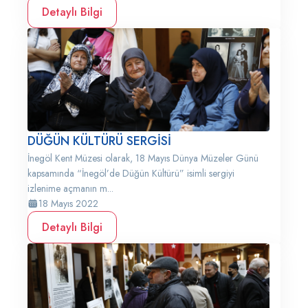
Detaylı Bilgi
DÜĞÜN KÜLTÜRÜ SERGİSİ
İnegöl Kent Müzesi olarak, 18 Mayıs Dünya Müzeler Günü
kapsamında “İnegöl’de Düğün Kültürü” isimli sergiyi
izlenime açmanın m...
18 Mayıs 2022
Detaylı Bilgi