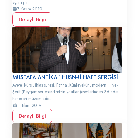
açılmıştır
7 Kasım 2019
Detaylı Bilgi
MUSTAFA ANTİKA “HÜSN-Ü HAT” SERGİSİ
Ayetel Kürsi, İhlas suresi, Fatiha ,Künfeyekün, modern Hilye-i
Şerif (Peygamber efendimizin vasıfları)eserlerinden 36 adet
hat eseri müzemizde...
11 Ekim 2019
Detaylı Bilgi