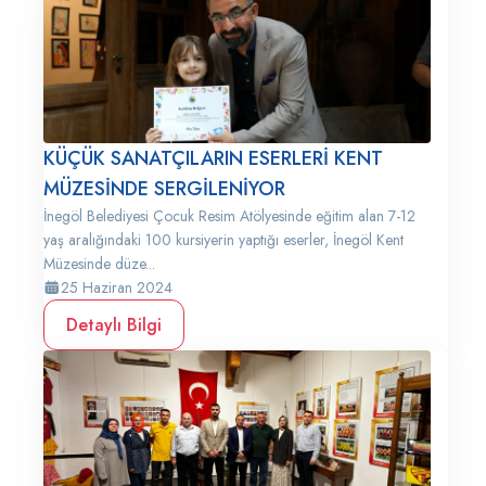
KÜÇÜK SANATÇILARIN ESERLERİ KENT
MÜZESİNDE SERGİLENİYOR
İnegöl Belediyesi Çocuk Resim Atölyesinde eğitim alan 7-12
yaş aralığındaki 100 kursiyerin yaptığı eserler, İnegöl Kent
Müzesinde düze...
25 Haziran 2024
Detaylı Bilgi