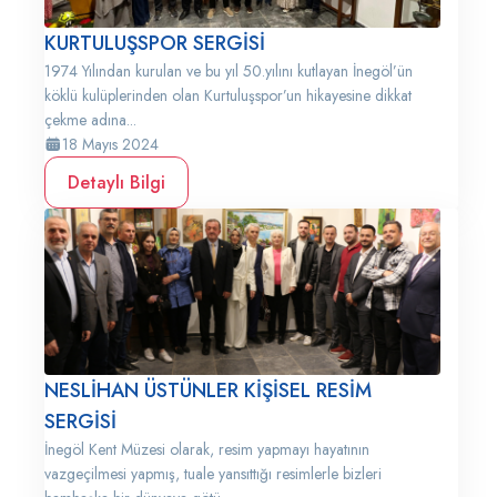
KURTULUŞSPOR SERGİSİ
1974 Yılından kurulan ve bu yıl 50.yılını kutlayan İnegöl’ün
köklü kulüplerinden olan Kurtuluşspor’un hikayesine dikkat
çekme adına...
18 Mayıs 2024
Detaylı Bilgi
NESLİHAN ÜSTÜNLER KİŞİSEL RESİM
SERGİSİ
İnegöl Kent Müzesi olarak, resim yapmayı hayatının
vazgeçilmesi yapmış, tuale yansıttığı resimlerle bizleri