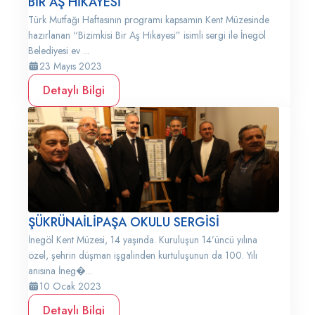
BİR AŞ HİKAYESİ
Türk Mutfağı Haftasının programı kapsamın Kent Müzesinde
hazırlanan “Bizimkisi Bir Aş Hikayesi” isimli sergi ile İnegöl
Belediyesi ev ...
23 Mayıs 2023
Detaylı Bilgi
ŞÜKRÜNAİLİPAŞA OKULU SERGİSİ
İnegöl Kent Müzesi, 14 yaşında. Kuruluşun 14’üncü yılına
özel, şehrin düşman işgalinden kurtuluşunun da 100. Yılı
anısına İneg�...
10 Ocak 2023
Detaylı Bilgi