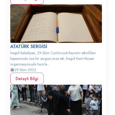
ATATÜRK SERGİSİ
İnegöl Belediyesi, 29 Ekim Cumhuriyet Bayramı etkinlikleri
kapsamında öze bir sergiye imza attı. İnegöl Kent Müzesi
organizasyonuyla hazırla...
29 Ekim 2022
Detaylı Bilgi