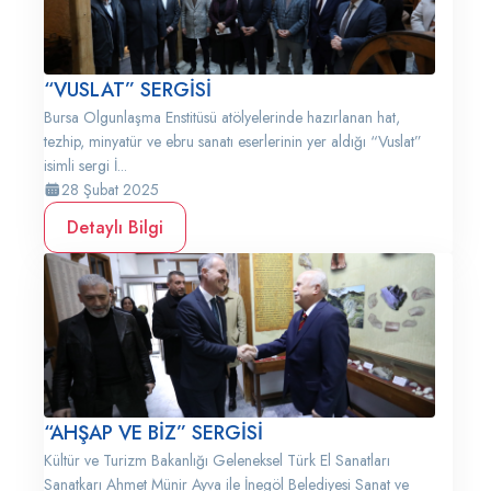
“VUSLAT” SERGİSİ
Bursa Olgunlaşma Enstitüsü atölyelerinde hazırlanan hat,
tezhip, minyatür ve ebru sanatı eserlerinin yer aldığı “Vuslat”
isimli sergi İ...
28 Şubat 2025
Detaylı Bilgi
“AHŞAP VE BİZ” SERGİSİ
Kültür ve Turizm Bakanlığı Geleneksel Türk El Sanatları
Sanatkarı Ahmet Münir Ayva ile İnegöl Belediyesi Sanat ve