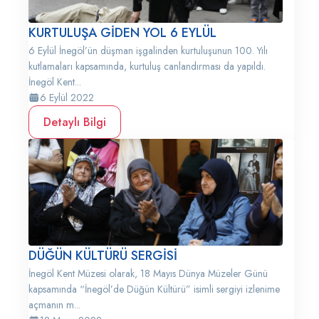
KURTULUŞA GİDEN YOL 6 EYLÜL
6 Eylül İnegöl’ün düşman işgalinden kurtuluşunun 100. Yılı
kutlamaları kapsamında, kurtuluş canlandırması da yapıldı.
İnegöl Kent...
6 Eylül 2022
Detaylı Bilgi
DÜĞÜN KÜLTÜRÜ SERGİSİ
İnegöl Kent Müzesi olarak, 18 Mayıs Dünya Müzeler Günü
kapsamında “İnegöl’de Düğün Kültürü” isimli sergiyi izlenime
açmanın m...