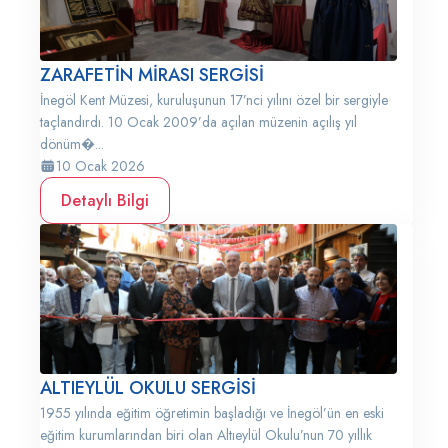
ZARAFETİN MİRASI SERGİSİ
İnegöl Kent Müzesi, kuruluşunun 17’nci yılını özel bir sergiyle
taçlandırdı. 10 Ocak 2009’da açılan müzenin açılış yıl
dönüm�...
10 Ocak 2026
Detaylı Bilgi
ALTIEYLÜL OKULU SERGİSİ
1955 yılında eğitim öğretimin başladığı ve İnegöl’ün en eski
eğitim kurumlarından biri olan Altıeylül Okulu’nun 70 yıllık