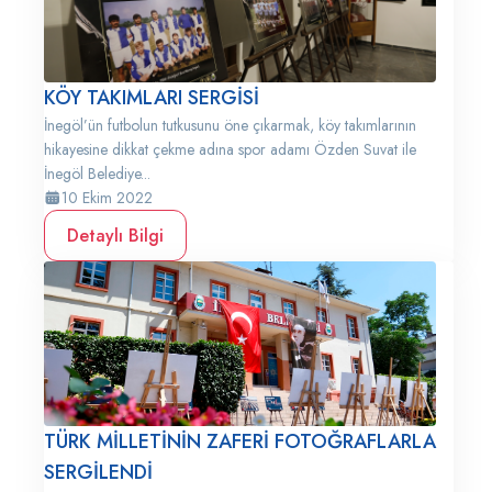
KÖY TAKIMLARI SERGİSİ
İnegöl’ün futbolun tutkusunu öne çıkarmak, köy takımlarının
hikayesine dikkat çekme adına spor adamı Özden Suvat ile
İnegöl Belediye...
10 Ekim 2022
Detaylı Bilgi
TÜRK MİLLETİNİN ZAFERİ FOTOĞRAFLARLA
SERGİLENDİ