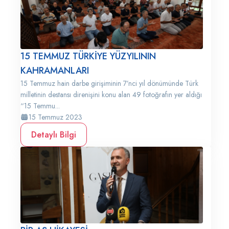
15 TEMMUZ TÜRKİYE YÜZYILININ
KAHRAMANLARI
15 Temmuz hain darbe girişiminin 7’nci yıl dönümünde Türk
milletinin destansı direnişini konu alan 49 fotoğrafın yer aldığı
“15 Temmu...
15 Temmuz 2023
Detaylı Bilgi