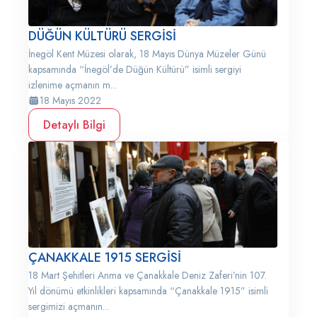
DÜĞÜN KÜLTÜRÜ SERGİSİ
İnegöl Kent Müzesi olarak, 18 Mayıs Dünya Müzeler Günü
kapsamında “İnegöl’de Düğün Kültürü” isimli sergiyi
izlenime açmanın m...
18 Mayıs 2022
Detaylı Bilgi
ÇANAKKALE 1915 SERGİSİ
18 Mart Şehitleri Anma ve Çanakkale Deniz Zaferi’nin 107.
Yıl dönümü etkinlikleri kapsamında “Çanakkale 1915” isimli
sergimizi açmanın...