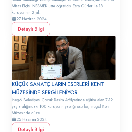
Miras Elçisi İNESMEK usta öğreticisi Esra Gürler ile 18
kursiyerinin 2 yıl...
27 Haziran 2024
Detaylı Bilgi
KÜÇÜK SANATÇILARIN ESERLERİ KENT
MÜZESİNDE SERGİLENİYOR
İnegöl Belediyesi Çocuk Resim Atölyesinde eğitim alan 7-12
yaş aralığındaki 100 kursiyerin yaptığı eserler, İnegöl Kent
Müzesinde düze...
25 Haziran 2024
Detaylı Bilgi