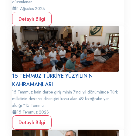
düzenlenen...
1 Ağustos 2023
Detaylı Bilgi
15 TEMMUZ TÜRKİYE YÜZYILININ
KAHRAMANLARI
15 Temmuz hain darbe girişiminin 7’nci yıl dönümünde Türk
milletinin destansı direnişini konu alan 49 fotoğrafın yer
aldığı “15 Temmu...
15 Temmuz 2023
Detaylı Bilgi