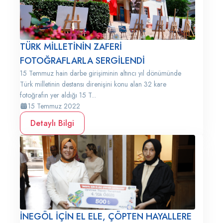
TÜRK MİLLETİNİN ZAFERİ
FOTOĞRAFLARLA SERGİLENDİ
15 Temmuz hain darbe girişiminin altıncı yıl dönümünde
Türk milletinin destansı direnişini konu alan 32 kare
fotoğrafın yer aldığı 15 T...
15 Temmuz 2022
Detaylı Bilgi
İNEGÖL İÇİN EL ELE, ÇÖPTEN HAYALLERE