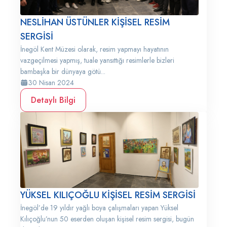
NESLİHAN ÜSTÜNLER KİŞİSEL RESİM
SERGİSİ
İnegöl Kent Müzesi olarak, resim yapmayı hayatının
vazgeçilmesi yapmış, tuale yansıttığı resimlerle bizleri
bambaşka bir dünyaya götü...
30 Nisan 2024
Detaylı Bilgi
YÜKSEL KILIÇOĞLU KİŞİSEL RESİM SERGİSİ
İnegöl’de 19 yıldır yağlı boya çalışmaları yapan Yüksel
Kılıçoğlu’nun 50 eserden oluşan kişisel resim sergisi, bugün