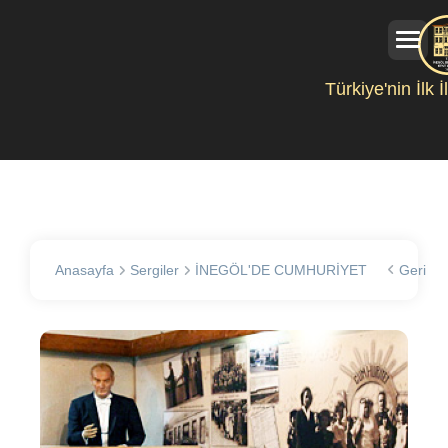
Türkiye'nin İlk 
Anasayfa
Sergiler
İNEGÖL'DE CUMHURİYET
Geri