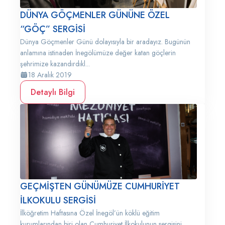
DÜNYA GÖÇMENLER GÜNÜNE ÖZEL
“GÖÇ” SERGİSİ
Dünya Göçmenler Günü dolayısıyla bir aradayız. Bugünün
anlamına istinaden İnegölümüze değer katan göçlerin
şehrimize kazandırdıkl...
18 Aralık 2019
Detaylı Bilgi
GEÇMİŞTEN GÜNÜMÜZE CUMHURİYET
İLKOKULU SERGİSİ
İlköğretim Haftasına Özel İnegöl’ün köklü eğitim
kurumlarından biri olan Cumhuriyet İlkokulunun sergisini