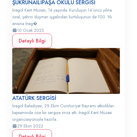
ŞÜKRÜNAİLİPAŞA OKULU SERGİSİ
İnegöl Kent Müzesi, 14 yaşında. Kuruluşun 14’üncü yılına
özel, şehrin düşman işgalinden kurtuluşunun da 100. Yılı
anısına İneg�...
10 Ocak 2023
Detaylı Bilgi
ATATÜRK SERGİSİ
İnegöl Belediyesi, 29 Ekim Cumhuriyet Bayramı etkinlikleri
kapsamında öze bir sergiye imza attı. İnegöl Kent Müzesi
organizasyonuyla hazırla...
29 Ekim 2022
Detaylı Bilgi