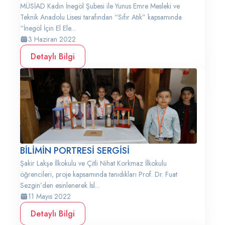
MÜSİAD Kadın İnegöl Şubesi ile Yunus Emre Mesleki ve
Teknik Anadolu Lisesi tarafından “Sıfır Atık” kapsamında
“İnegöl İçin El Ele...
3 Haziran 2022
Detaylı Bilgi
BİLİMİN PORTRESİ SERGİSİ
Şakir Lakşe İlkokulu ve Çitli Nihat Korkmaz İlkokulu
öğrencileri, proje kapsamında tanıdıkları Prof. Dr. Fuat
Sezgin’den esinlenerek İsl...
11 Mayıs 2022
Detaylı Bilgi