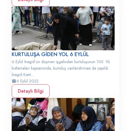
KURTULUŞA GİDEN YOL 6 EYLÜL
6 Eylül İnegöl’ün düşman işgalinden kurtuluşunun 100. Yılı
kutlamaları kapsamında, kurtuluş canlandırması da yapıldı.
İnegöl Kent...
6 Eylül 2022
Detaylı Bilgi