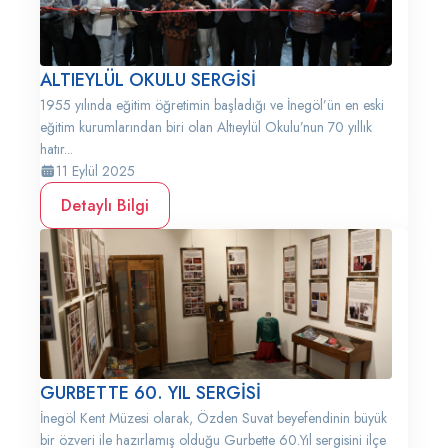
ALTIEYLÜL OKULU SERGİSİ
1955 yılında eğitim öğretimin başladığı ve İnegöl’ün en eski
eğitim kurumlarından biri olan Altıeylül Okulu’nun 70 yıllık
hatır...
11 Eylül 2025
Detaylı Bilgi
GURBETTE 60. YIL SERGİSİ
İnegöl Kent Müzesi olarak, Özden Suvat beyefendinin büyük
bir özveri ile hazırlamış olduğu Gurbette 60.Yıl sergisini ilçe