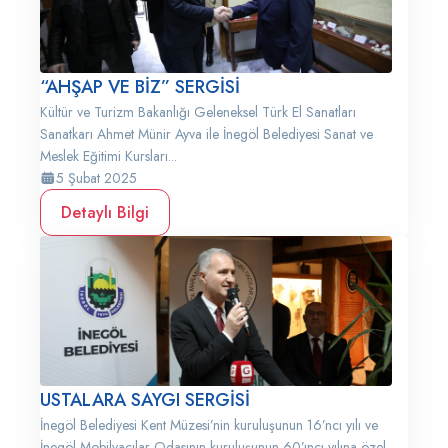
“AHŞAP VE BİZ” SERGİSİ
Kültür ve Turizm Bakanlığı Geleneksel Türk El Sanatları
Sanatkarı Ahmet Münir Ayva ile İnegöl Belediyesi Sanat ve
Meslek Eğitimi Kursları...
5 Şubat 2025
Detaylı Bilgi
USTALARA SAYGI SERGİSİ
İnegöl Belediyesi Kent Müzesi’nin kuruluşunun 16’ncı yılı ve
İnegöl Mobilyacılar Odasının kuruluşunun 60’ıncı yılına özel