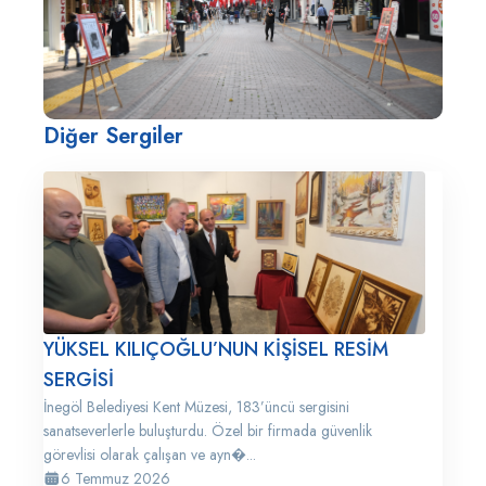
Diğer Sergiler
YÜKSEL KILIÇOĞLU’NUN KİŞİSEL RESİM
SERGİSİ
İnegöl Belediyesi Kent Müzesi, 183’üncü sergisini
sanatseverlerle buluşturdu. Özel bir firmada güvenlik
görevlisi olarak çalışan ve ayn�...
6 Temmuz 2026