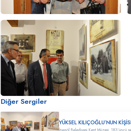
Diğer Sergiler
YÜKSEL KILIÇOĞLU’NUN KİŞİS
İnegöl Belediyesi Kent Müzesi, 183’üncü se