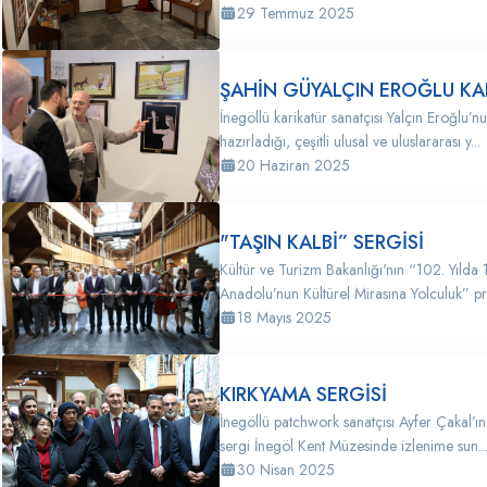
29 Temmuz 2025
ŞAHİN GÜYALÇIN EROĞLU KAR
İnegöllü karikatür sanatçısı Yalçın Eroğlu’
hazırladığı, çeşitli ulusal ve uluslararası y...
20 Haziran 2025
"TAŞIN KALBİ” SERGİSİ
Kültür ve Turizm Bakanlığı'nın “102. Yılda
Anadolu’nun Kültürel Mirasına Yolculuk” pr
18 Mayıs 2025
KIRKYAMA SERGİSİ
İnegöllü patchwork sanatçısı Ayfer Çakal’ın
sergi İnegöl Kent Müzesinde izlenime sun..
30 Nisan 2025