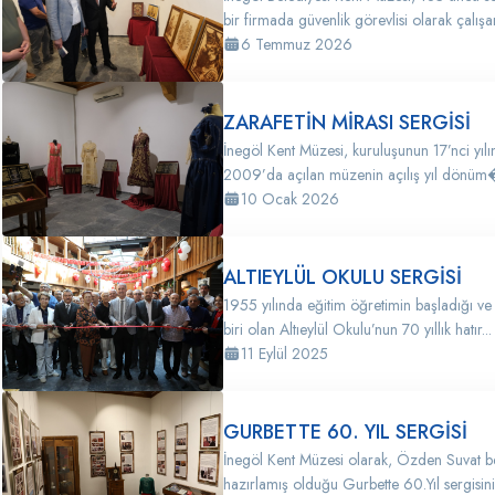
bir firmada güvenlik görevlisi olarak çalış
6 Temmuz 2026
ZARAFETİN MİRASI SERGİSİ
İnegöl Kent Müzesi, kuruluşunun 17’nci yılı
2009’da açılan müzenin açılış yıl dönüm�
10 Ocak 2026
ALTIEYLÜL OKULU SERGİSİ
1955 yılında eğitim öğretimin başladığı ve
biri olan Altıeylül Okulu’nun 70 yıllık hatır...
11 Eylül 2025
GURBETTE 60. YIL SERGİSİ
İnegöl Kent Müzesi olarak, Özden Suvat be
hazırlamış olduğu Gurbette 60.Yıl sergisini 