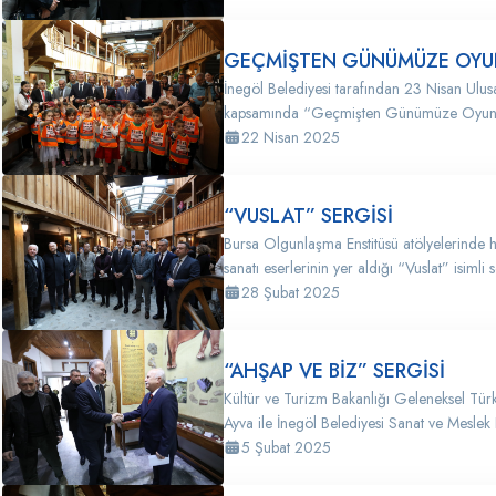
GEÇMİŞTEN GÜNÜMÜZE OYUN
İnegöl Belediyesi tarafından 23 Nisan Ulu
kapsamında “Geçmişten Günümüze Oyuncak
22 Nisan 2025
“VUSLAT” SERGİSİ
Bursa Olgunlaşma Enstitüsü atölyelerinde h
sanatı eserlerinin yer aldığı “Vuslat” isimli se
28 Şubat 2025
“AHŞAP VE BİZ” SERGİSİ
Kültür ve Turizm Bakanlığı Geleneksel Türk
Ayva ile İnegöl Belediyesi Sanat ve Meslek E
5 Şubat 2025